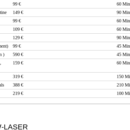
99 €
60 Mi
tine
149 €
90 Mi
99 €
60 Mi
109 €
60 Mi
129 €
90 Mi
ment)
99 €
45 Mi
n )
590 €
45 Mi
,
159 €
60 Mi
319 €
150 M
als
388 €
210 M
219 €
100 M
W-LASER